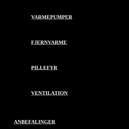
og
medarbejde
som hver
VARMEPUMPER
især har
styr på
egne
opgaver.
Det er en
FJERNVARME
fordel for
kunderne,
at den,
man laver
aftalen
PILLEFYR
med –
også er
den, der
kommer
ud og
VENTILATION
udfører
opgaven.
Michael
Koch,
ANBEFALINGER
som ejer
virksomhe