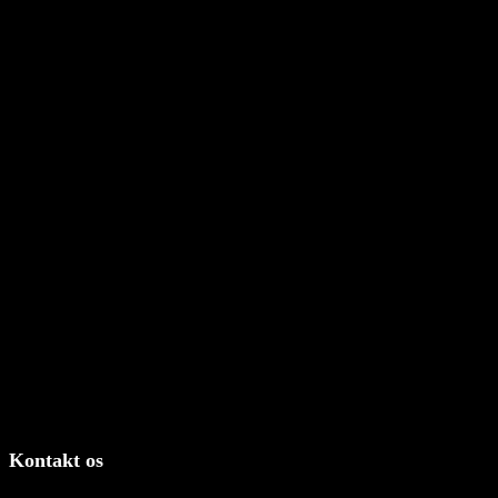
skrider
godt
fremad.
Kontakt os