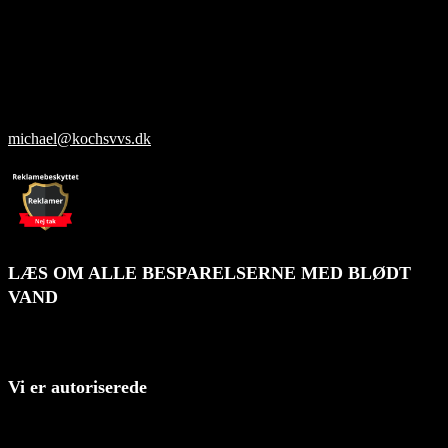
Kochs VVS ApS
Drosselvej 2
4800 Nykøbing F
CVR: 34897573
+45 40 45 12 15
michael@kochsvvs.dk
LÆS OM ALLE BESPARELSERNE MED BLØDT
VAND
Vi er autoriserede