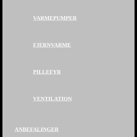
VARMEPUMPER
FJERNVARME
PILLEFYR
VENTILATION
ANBEFALINGER